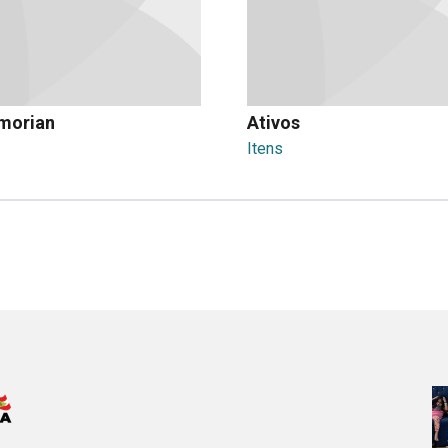
morian
Ativos
Itens